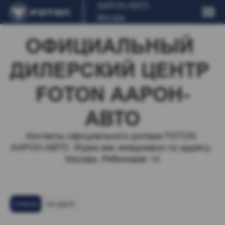
ААРОН АВТО
Москва
ОФИЦИАЛЬНЫЙ 
ДИЛЕРСКИЙ ЦЕНТР 
FOTON ААРОН-
АВТО
Контакты официального дилера FOTON 
ААРОН-АВТО. Ждем вас ежедневно по адресу: 
Москва, Рябиновая 14
Список
На карте