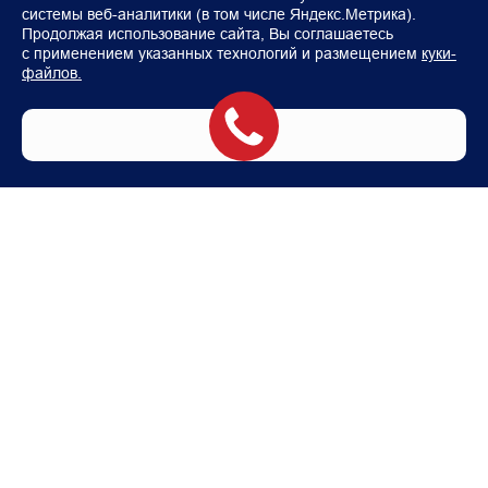
системы веб-аналитики (в том числе Яндекс.Метрика).
Продолжая использование сайта, Вы соглашаетесь
с применением указанных технологий и размещением
куки-
файлов.
Понятно
Модели
Покупателям
FOTON TOANO (Фургон)
Автомобили в наличии
FOTON TOANO PRO
Аксессуары Foton
FOTON VIEW
Корпоративным клиентам
FOTON TUNLAND V7
Лизинг
FOTON TUNLAND V9
Тест-драйв