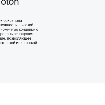
oton
G7 сохранила
нешность, высокий
гономичную концепцию
уровень оснащения.
ние, позволяющее
стерской или «легкой