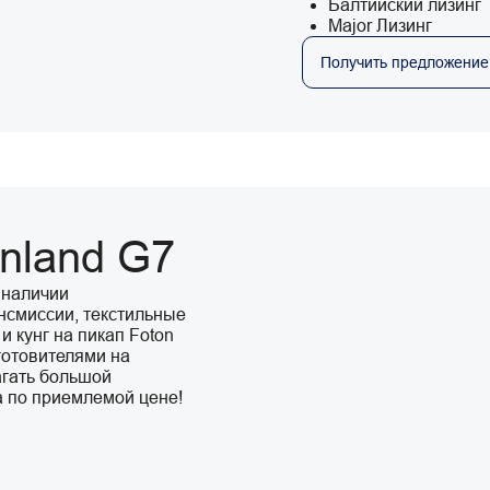
Балтийский лизинг
Major Лизинг
Получить предложение
nland G7
 наличии
нсмиссии, текстильные
и кунг на пикап Foton
готовителями на
агать большой
а по приемлемой цене!