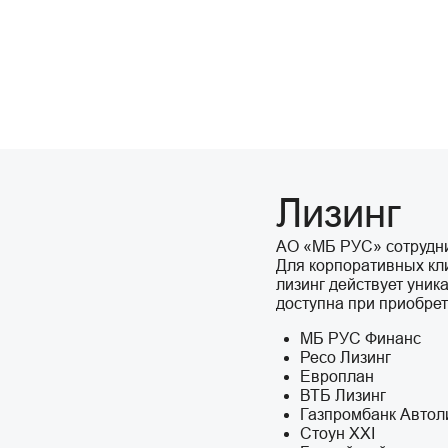
Лизинг
АО «МБ РУС» сотрудни
Для корпоративных кл
лизинг действует уни
доступна при приобрет
МБ РУС Финанс
Ресо Лизинг
Европлан
ВТБ Лизинг
Газпромбанк Автол
Стоун XXI