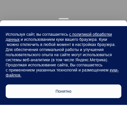
Используя сайт, вы соглашаетесь
с политикой обработки
данных
и использованием куки вашего браузера. Куки
можно отключить в любой момент в настройках браузера.
Для обеспечения оптимальной работы и улучшения
пользовательского опыта на сайте могут использоваться
системы веб-аналитики (в том числе Яндекс.Метрика).
Продолжая использование сайта, Вы соглашаетесь
с применением указанных технологий и размещением
куки-
файлов.
Понятно