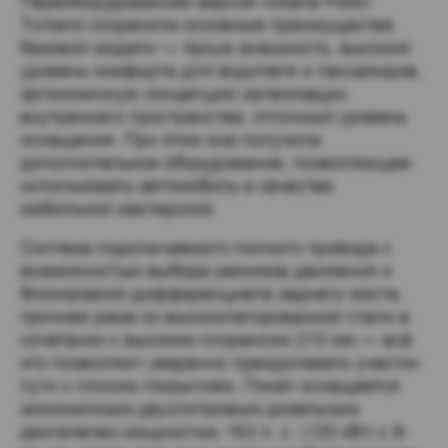
Переоборудованная версия пикапа Foton 
Tunland сохранила основные преимущества 
базовой модели — яркую внешность, высокий 
уровень комфорта для водителя и пассажиров, 
эргономичную концепцию организации 
внутреннего пространства, отличный уровень 
оснащения. При этом она получила 
дополнительное оборудование, позволяющее 
использовать автомобиль в качестве 
мобильной мастерской.
Система подключаемого полного привода с 
возможностью выбора режимов движения и 
блокировкой дифференциала заднего моста, 
прочная рама из высоколегированной стали в 
сочетании с высоким клиренсом 210 мм — всё 
это позволяют уверенно преодолевать участки 
пути с плохим покрытием. Пикап оснащается 
экономичным двухлитровым дизельным 
двигателем мощностью 163 л. с. (120 кВт) с 8-