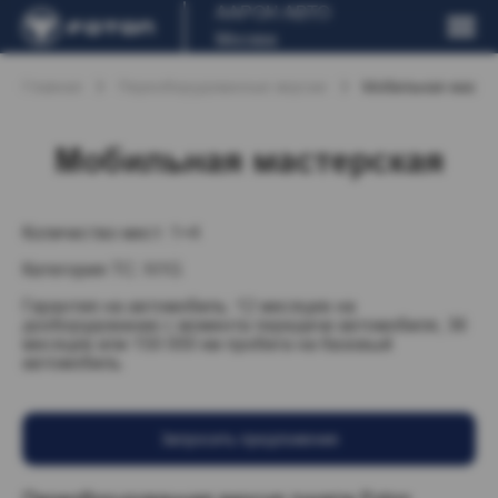
ААРОН АВТО
Москва
Главная
Переоборудованные версии
Мобильная масте
Мобильная мастерская
Количество мест: 1+4
Категория ТС: N1G
Гарантия на автомобиль: 12 месяцев на
дооборудование с момента передачи автомобиля, 36
месяцев или 150 000 км пробега на базовый
автомобиль
Запросить предложение