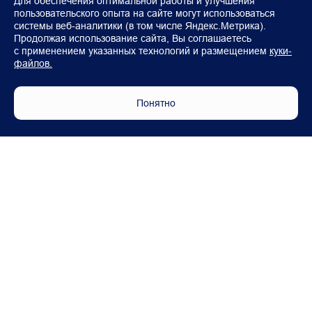
Для обеспечения оптимальной работы и улучшения
пользовательского опыта на сайте могут использоваться
системы веб-аналитики (в том числе Яндекс.Метрика).
Продолжая использование сайта, Вы соглашаетесь
с применением указанных технологий и размещением
куки-
файлов.
Понятно
Модели
Покупателям
FOTON TOANO (Фургон)
Автомобили в наличии
FOTON TOANO PRO
Аксессуары Foton
FOTON VIEW
Корпоративным клиентам
FOTON TUNLAND V7
Лизинг