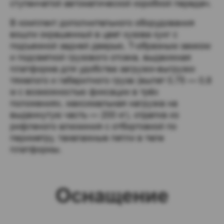
ступенчатой автоматической коробкой передач.
В комплект дополнительного оборудования 
вошли окрашенный в цвет кузова кунг с 
подъемной задней дверью, T-образным замком 
и подсветкой грузового отсека, выдвижная 
платформа для удобства загрузки-выгрузки 
тяжелого и габаритного груза (вылет 0,75 — 0,8 
м с возможностью фиксации в трёх 
положениях, максимальная нагрузка на 
выдвинутую часть — 200 кг), отделка из 
рифленого алюминия с отбортовкой по 
периметру, такелажные петли в теле 
платформы. 
Оснащение